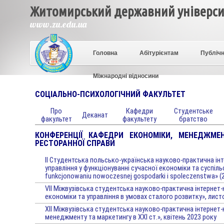
Житомирський державний університ
www.zu.edu.ua
Головна
Абітурієнтам
Публічн
Міжнародні відносини
СОЦІАЛЬНО-ПСИХОЛОГІЧНИЙ ФАКУЛЬТЕТ
Про
Кафедри
Студентське
Деканат
факультет
факультету
братство
КОНФЕРЕНЦІЇ КАФЕДРИ ЕКОНОМІКИ, МЕНЕДЖМЕН
РЕСТОРАННОЇ СПРАВИ
II Студентська польсько-українська науково-практична ін
управління у функціонуванні сучасної економіки та суспільс
funkcjonowaniu nowoczesnej gospodarki i spoleczenstwa» (
VIІ Міжвузівська студентська науково-практична інтернет-
економіки та управління в умовах сталого розвитку», лист
ХІІ Міжвузівська студентська науково-практична інтернет
менеджменту та маркетингу в ХХІ ст.», квітень 2023 року