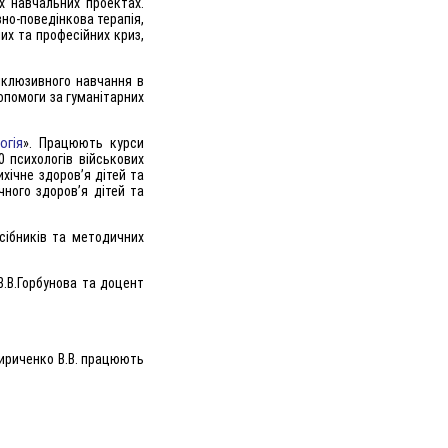
х навчальних проектах.
вно-поведінкова терапія,
их та професійних криз,
нклюзивного навчання в
опомоги за гуманітарних
огія
». Працюють курси
0 психологів військових
хічне здоров’я дітей та
чного здоров’я дітей та
сібників та методичних
В.В.Горбунова та доцент
Кириченко В.В. працюють