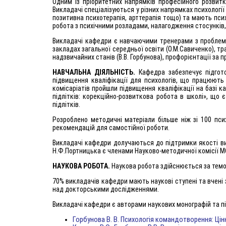
Одним із пріоритетних напрямків професійного розвитк
Викладачі спеціалізуються у різних напрямках психології
позитивна психотерапія, арттерапія тощо) та мають псих
робота з психічними розладами, налагодження стосунків,
Викладачі кафедри є навчаючими тренерами з проблем п
закладах загальної середньої освіти (О.М.Савиченко), т
надзвичайних станів (В.В. Горбунова), профорієнтації за
НАВЧАЛЬНА ДІЯЛЬНІСТЬ.
Кафедра забезпечує підгото
підвищення кваліфікації для психологів, що працюють 
комісаріатів пройшли підвищення кваліфікації на базі к
підлітків: корекційно-розвиткова робота в школі», що 
підлітків.
Розроблено методичні матеріали більше ніж зі 100 пси
рекомендацій для самостійної роботи.
Викладачі кафедри долучаються до підтримки якості ви
Н.Ф.Портницька є членами Науково-методичної комісії МОН
НАУКОВА РОБОТА.
Наукова робота здійснюється за темою 
70% викладачів кафедри мають наукові ступені та вчені 
над докторськими дослідженнями.
Викладачі кафедри є авторами наукових монографій та пі
Горбунова В. В. Психологія командотворення: Цін