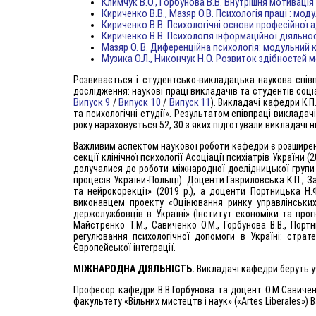
Климчук В.О., Горбунова В.В. Внутрішня мотивація
Кириченко В.В., Мазяр О.В. Психологія праці : мод
Кириченко В.В. Психологічні основи професійної а
Кириченко В.В. Психологія інформаційної діяльнос
Мазяр О. В. Диференційна психологія: модульний к
Музика О.Л., Никончук Н.О. Розвиток здібностей 
Розвивається і студентсько-викладацька наукова співп
дослідження: наукові праці викладачів та студентів соці
Випуск 9
Випуск 10
Випуск 11
/
/
). Викладачі кафедри К.П
та психологічні студії». Результатом співпраці викладач
року нараховується 52, 30 з яких підготували викладачі н
Важливим аспектом наукової роботи кафедри є розширен
секції клінічної психології Асоціації психіатрів України 
долучалися до роботи міжнародної дослідницької групи с
процесів України-Польщі). Доценти Гавриловська К.П., З
та нейрокорекції» (2019 р.), а доценти Портницька Н.Ф
виконавцем проекту «Оцінювання ринку управлінськи
держслужбовців в Україні» (Інститут економіки та прог
Майстренко Т.М., Савиченко О.М., Горбунова В.В., Порт
регулювання психологічної допомоги в Україні: страте
Європейської інтеграції.
МІЖНАРОДНА ДІЯЛЬНІСТЬ.
Викладачі кафедри беруть у
Професор кафедри В.В.Горбунова та доцент О.М.Савичен
факультету «Вільних мистецтв і наук» («Artes Liberales»)