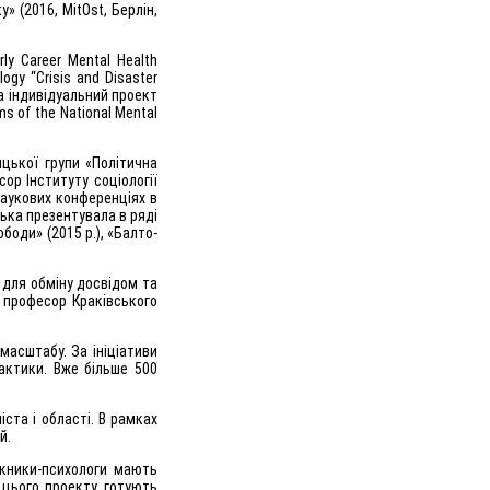
y» (2016, MitOst, Берлін,
ly Career Mental Health
ogy “Crisis and Disaster
ала індивідуальний проект
rms of the National Mental
ицької групи «Політична
сор Інституту соціології
наукових конференціях в
ька презентувала в ряді
боди» (2015 р.), «Балто-
 для обміну досвідом та
а професор Краківського
масштабу. За ініціативи
актики. Вже більше 500
іста і області. В рамках
й.
скники-психологи мають
 цього проекту готують