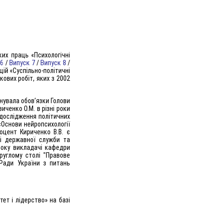
их праць «Психологічні
 6
Випуск 7
Випуск 8
/
/
/
цій «Суспільно-політичні
кових робіт, яких з 2002
нувала обов’язки Голови
виченко О.М. в різні роки
 дослідження політичних
«Основи нейропсихології
Доцент Кириченко В.В. є
і державної служби та
 року викладачі кафедри
круглому столі "Правове
 Ради України з питань
ет і лідерство» на базі