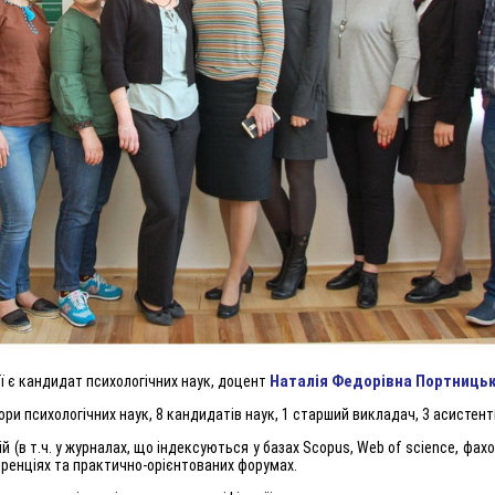
Наталія Федорівна Портниць
ї є кандидат психологічних наук, доцент
и психологічних наук, 8 кандидатів наук, 1 старший викладач, 3 асистент
й (в т.ч. у журналах, що індексуються у базах Scopus, Web of science, фах
еренціях та практично-орієнтованих форумах.