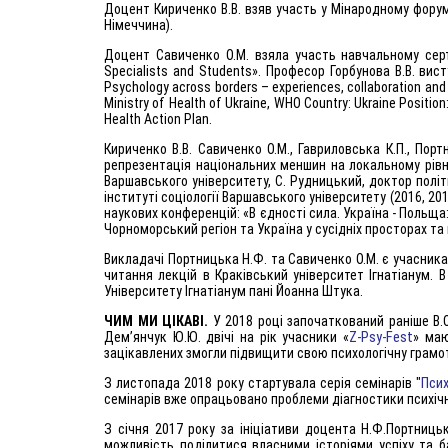
Доцент Кириченко В.В. взяв участь у Мінародному форумі «U
Німеччина).
Доцент Савиченко О.М. взяла участь навчальному сертиф
Specialists and Students». Професор Горбунова В.В. вист
Psychology across borders – experiences, collaboration and
Ministry of Health of Ukraine, WHO Country: Ukraine Position
Health Action Plan.
Кириченко В.В. Савиченко О.М., Гавриловська К.П., По
репрезентація національних меншин на локальному рівні: 
Варшавського університету, С. Рудницький, доктор політ
інституті соціології Варшавського університету (2016, 
наукових конференцій: «В єдності сила. Україна - Польща:
Чорноморський регіон та Україна у сусідніх просторах та 
Викладачі Портницька Н.Ф. та Савиченко О.М. є учасник
читання лекцій в Краківський університет Ігнатіанум. 
Університету Ігнатіанум пані Йоанна Штука.
ЧИМ МИ ЦІКАВІ.
У 2018 році започаткований раніше В.
Z-Psy-Fest
Дем’янчук Ю.Ю. двічі на рік учасники «
» маю
зацікавлених змогли підвищити свою психологічну грамотн
Псих
З листопада 2018 року стартувала серія семінарів "
семінарів вже опрацьовано проблеми діагностики психічног
З січня 2017 року за ініціативи доцента Н.Ф.Портниць
можливість поділитися власними історіями успіху та 