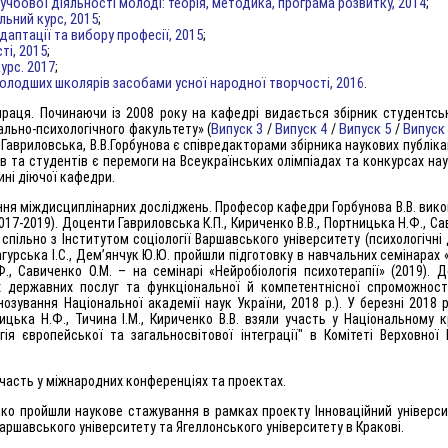
 учбової діяльності молоді: теорія, методика, програма розвитку, 2014
;
ульний курс, 2015
;
даптації та вибору професії, 2015
;
ті, 2015
;
урс. 2017
;
молодших школярів засобами усної народної творчості, 2016
.
раця. Починаючи із 2008 року на кафедрі видається збірник студентськ
Випуск 3
Випуск 4
Випуск 5
Випуск
ально-психологічного факультету» (
/
/
/
.Гавриловська, В.В.Горбунова є співредакторами збірника наукових публіка
ів та студентів є перемоги на Всеукраїнських олімпіадах та конкурсах нау
ині діючої кафедри.
ня міждисциплінарних досліджень. Професор кафедри Горбунова В.В. вико
(2017-2019). Доценти Гавриловська К.П., Кириченко В.В., Портницька Н.Ф., Са
пільно з Інститутом соціології Варшавського університету (психологічні
агурська І.С., Дем’янчук Ю.Ю. пройшли підготовку в навчальних семінарах 
., Савиченко О.М. – на семінарі «Нейробіологія психотерапії» (2019). 
х державних послуг та функціональної й компетентнісної спроможност
нозування Національної академії наук України, 2018 р.). У березні 2018
ницька Н.Ф., Тичина І.М., Кириченко В.В. взяли участь у Національному 
гія європейської та загальносвітової інтеграції" в Комітеті Верховної
часть у міжнародних конференціях та проектах.
ко пройшли наукове стажування в рамках проекту Інноваційний університ
 Варшавського університету та Ягеллонського університету в Кракові.