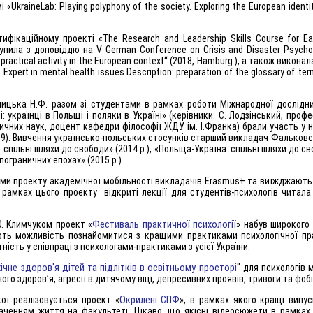
kraineLab: Playing polyphony of the society. Exploring the European identit
ікаційному проекті «The Research and Leadership Skills Course for Ear
упила з доповіддю на V German Conference on Crisis and Disaster Psychol
 practical activity in the European context“ (2018, Hamburg.), а також викон
: Expert in mental health issues Description: preparation of the glossary of te
ртницька Н.Ф. разом зі студентами в рамках роботи Міжнародної дослідн
українці в Польщі і поляки в Україні» (керівники: С. Лодзінський, профе
ичних наук, доцент кафедри філософії ЖДУ ім. І.Франка) брали участь у 
2019). Вивчення українсько-польських стосунків старший викладач Фальковс
 спільні шляхи до свободи» (2014 р.), «Польща-Україна: спільні шляхи до сво
пограничних епохах» (2015 р.).
ами проекту академічної мобільності викладачів Erasmus+ та виїжджають
В рамках цього проекту відкриті лекції для студентів-психологів читал
Фестиваль практичної психології
О. Климчуком проект «
» набув широкого 
ть можливість познайомитися з кращими практиками психологічної пр
ість у співпраці з психологами-практиками з усієї України.
ічне здоров'я дітей та підлітків в освітньому просторі
" для психологів м
о здоров’я, агресії в дитячому віці, депресивних проявів, тривоги та фобі
Окрилені СПФ
кої реалізовується проект «
», в рамках якого кращі випу
баченням життя на факультеті. Цікаво, що якісні відеосюжети в рамках