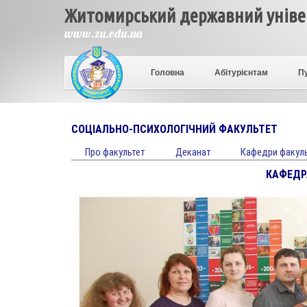
Житомирський державний універ
www.zu.edu.ua
Головна
Абітурієнтам
П
СОЦІАЛЬНО-ПСИХОЛОГІЧНИЙ ФАКУЛЬТЕТ
Про факультет
Деканат
Кафедри факул
КАФЕДРА