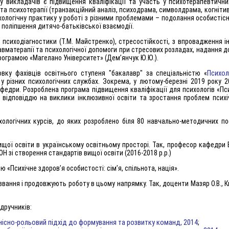
у викладачів є підвищення кваліфікації та участь у психотерапевтични
 та психотерапії (транзакційний аналіз, психодрама, символдрама, когніти
ологічну практику у роботі з різними проблемами – подолання особистісн
 поліпшення дитячо-батьківської взаємодії.
сиходіагностики (Т.М. Майстренко), стресостійкості, з впровадження і
равматерапії та психологічної допомоги при стресових розладах, надання д
 програмою «Магелано Університет» (Дем’янчук Ю.Ю.).
Психол
вку фахівців освітнього ступеня "бакалавр" за спеціальністю «
у різних психологічних службах. Зокрема, у лютому-березні 2019 року 2
афедри. Розроблена програма підвищення кваліфікації для психологів «Пси
є відповіддю на виклики інклюзивної освіти та зростання проблем психі
хологічних курсів, до яких розроблено біля 80 навчально-методичних по
щої освіти в українському освітньому просторі. Так, професор кафедри 
 зі створення стандартів вищої освіти (2016-2018 р.р.)
«Психічне здоров’я особистості: сім’я, спільнота, нація».
звання і продовжують роботу в цьому напрямку. Так, доценти Мазяр О.В., 
дручників:
нісно-рольовий підхід до формування та розвитку команд, 2014
;