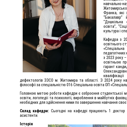
навчально-
Житомирськог
Франка, які 
“Бакалавр” 
“Дошкільна 
освіта”, “Соц
культура і спо
Кафедра з 20
освітнього с
«Спеціальна
педагогічних 
з 2023 року –
освітньою пр
гарант канди
Олександрів
кваліфікаці
дефектологів ЗЗСО м. Житомира та області. З 2024 року на
філософії за спеціальністю 016 Спеціальна освіта ОП «Спеціаль
Головною метою роботи кафедри є озброєння студентської мо
освіти, логопедії та психології, вироблення в майбутніх фахів
необхідних для здійснення ними по завершенню навчання своєї
Склад кафедри:
Сьогодні на кафедрі працюють 1 доктор пе
асистенти.
Історія