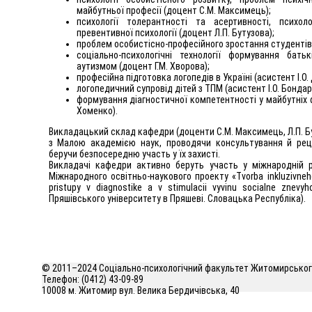
майбутньої професії (доцент С.М. Максимець);
психології толерантності та асертивності, психол
превентивної психології (доцент Л.П. Бутузова);
проблем особистісно-професійного зростання студентів-м
соціально-психологічні технології формування бат
аутизмом (доцент Г.М. Хворова);
професійна підготовка логопедів в Україні (асистент І.О. 
логопедичний супровід дітей з ТПМ (асистент І.О. Бондар
формування діагностичної компетентності у майбутніх ф
Хоменко).
Викладацький склад кафедри (доценти С.М. Максимець, Л.П. Бу
з Малою академією наук, проводячи консультування й реце
беручи безпосередню участь у їх захисті.
Викладачі кафедри активно беруть участь у міжнародній р
Міжнародного освітньо-наукового проекту «Tvorba inkluzivneho 
pristupy v diagnostike a v stimulacii vyvinu socialne znevy
Пряшівського університету в Пряшеві. Словацька Республіка).
© 2011–2024 Соціально-психологічний факультет Житомирського
Телефон: (0412) 43-09-89
10008 м. Житомир вул. Велика Бердичівська, 40