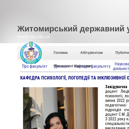
Житомирський державний ун
www.zu.edu.ua
Головна
Абітурієнтам
Публічн
СОЦІАЛЬНО-ПСИХОЛОГІЧНИЙ ФАКУЛЬТЕТ
Науков
Про факультет
Деканат
Кафедри факультету
Міжнародні відносини
діяльніс
КАФЕДРА ПСИХОЛОГІЇ, ЛОГОПЕДІЇ ТА ІНКЛЮЗИВНОЇ 
Завідувачка
доцент Людм
психології, л
липня 2022 ро
педагогічно
підрозділ о
доцент С.М. Д
З 2022 року к
спеціальні
викладання п