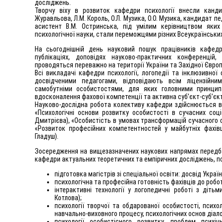
досліджень.
Творчу віху в розвиток кафедри психології внесли канди
Журавльова, Л.М. Король, О.Л. Музика, О.О. Музика, кандидат пе
асистент В.М. Остринська, під умілим керівництвом яких
психологічної науки, стали переможцями різних Всеукраїнських 
На сьогоднішній день науковий пошук працівників кафед
публікаціях, доповідях науково-практичних конференцій,
проводяться переважно на території України та Західної Європ
Всі викладачі кафедри психології, логопедії та інклюзивної
досвідченими педагогами, відповідають всім ліцензійн
самобутніми особистостями, для яких головними принципа
вдосконалення фахової компетенції та активна суб’єкт-суб’єк
Науково-дослідна робота колективу кафедри здійснюється 
«Психологічні основи розвитку особистості в сучасних соці
Дмитрієва), «Особистість в умовах трансформацій сучасного 
«Розвиток професійних компетентностей у майбутніх фахівці
Гладуш).
Зосередження на вищезазначених наукових напрямах перед
кафедри актуальних теоретичних та емпіричних досліджень, по
підготовка магістрів зі спеціальної освіти: досвід Украї
психологічна та професійна готовність фахівців до роботи
інтерактивні технології у логопедичні роботі з діть
Котлова);
психології творчої та обдарованої особистості, психол
навчально-виховного процесу, психологічних основ діало
психології особистісного розвитку, проблем психіч