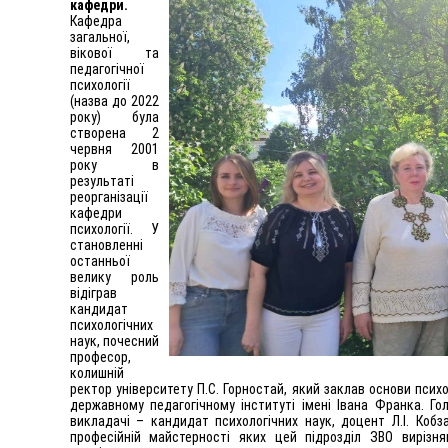
кафедри.
Кафедра
загальної,
вікової та
педагогічної
психології
(назва до 2022
року) була
створена 2
червня 2001
року в
результаті
реорганізації
кафедри
психології. У
становленні
останньої
велику роль
відіграв
кандидат
психологічних
наук, почесний
професор,
колишній
ректор університету П.С. Горностай, який заклав основи пси
державному педагогічному інституті імені Івана Франка. Го
викладачі – кандидат психологічних наук, доцент Л.І. Кобза
професійній майстерності яких цей підрозділ ЗВО вирізн