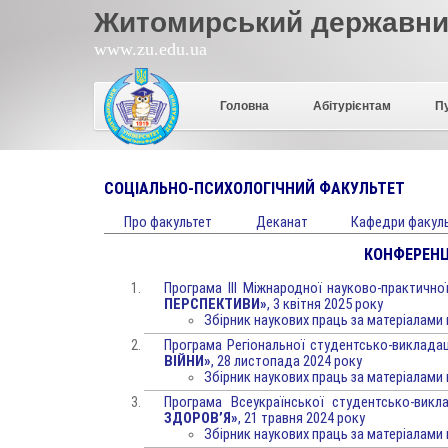
Житомирський державний
www.zu.edu.ua
Головна
Абітурієнтам
П
СОЦІАЛЬНО-ПСИХОЛОГІЧНИЙ ФАКУЛЬТЕТ
Про факультет
Деканат
Кафедри факул
КОНФЕРЕНЦ
Програма ІІІ Міжнародної науково-практично
ПЕРСПЕКТИВИ»
, 3 квітня 2025 року
Збірник наукових праць за матеріалами
Програма Регіональної студентсько-викладац
ВІЙНИ»
, 28 листопада 2024 року
Збірник наукових праць за матеріалами
Програма Всеукраїнської студентсько-викл
ЗДОРОВ’Я»
, 21 травня 2024 року
Збірник наукових праць за матеріалами