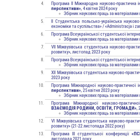
Програма ІІ Міжнародна науково-практична 
перспективи»
, 4 квітня 2024 року
Збірник наукових праць за матеріалами
II Студентська польсько-українська науково
економіки та суспільства» / «Administracja i 
Програма Всеукраїнської студентської інтерн
Збірник наукових праць за матеріалами
VIІ Міжвузівська студентська науково-практи
розвитку», листопад 2023 року
Програма Всеукраїнської студентської інтерн
Збірник наукових праць за матеріалами
ХІІ Міжвузівська студентська науково-практи
2023 року
Програма Міжнародної науково-практичної і
перспективи»
, 25 квітня 2023 року
Збірник наукових праць за матеріалами
Програма Міжнародної науково-практично
ВЗАЄМОДІЯ РОДИНИ, ОСВІТИ, ГРОМАДИ»
,
Збірник наукових праць за матеріалами
VI Міжвузівська студентська науково-практи
розвитку» (21-22 листопада 2022 року)
Програма ІІІ студентської конференції
«ПС
листопада 2021 року