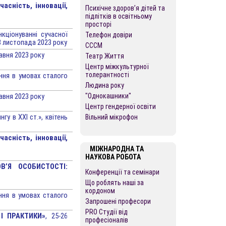
асність, інновації,
Психічне здоров’я дітей та
підлітків в освітньому
просторі
нкціонуванні сучасної
Телефон довіри
28 листопада 2023 року
CCCМ
равня 2023 року
Театр Життя
Центр міжкультурної
толерантності
іння в умовах сталого
Людина року
равня 2023 року
"Однокашники"
Центр гендерної освіти
у в ХХІ ст.», квітень
Вільний мікрофон
асність, інновації,
МІЖНАРОДНА ТА
НАУКОВА РОБОТА
В’Я ОСОБИСТОСТІ:
Конференції та семінари
Що роблять наші за
кордоном
іння в умовах сталого
Запрошені професори
PRO Студії від
 І ПРАКТИКИ»
, 25-26
професіоналів