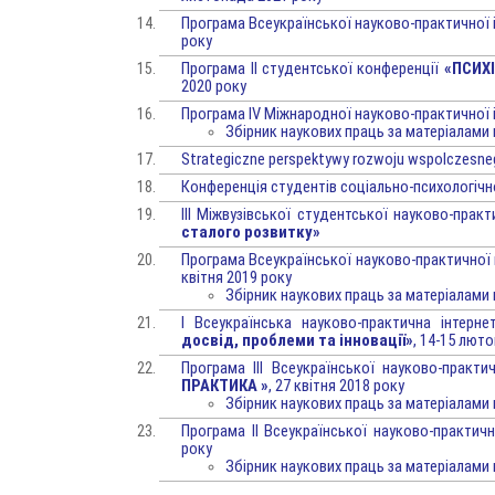
Програма Всеукраїнської науково-практичної 
року
Програма ІІ студентської конференції
«ПСИХ
2020 року
Програма IV Міжнародної науково-практичної 
Збірник наукових праць за матеріалами
Strategiczne perspektywy rozwoju wspolczesne
Конференція студентів соціально-психологічног
ІII Міжвузівської студентської науково-прак
сталого розвитку»
Програма Всеукраїнської науково-практичної
квітня 2019 року
Збірник наукових праць за матеріалами
І Всеукраїнська науково-практична інтерн
досвід, проблеми та інновації»
, 14-15 лют
Програма ІІІ Всеукраїнської науково-практ
ПРАКТИКА »
, 27 квітня 2018 року
Збірник наукових праць за матеріалами
Програма IІ Всеукраїнської науково-практичн
року
Збірник наукових праць за матеріалами