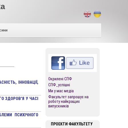
ка
сини
Окрилені СПФ
СНІСТЬ, ІННОВАЦІЇ,
СПФ_успішні
Ми у мас медіа
Факультет запрошує на
О ЗДОРОВ'Я У ЧАСІ
роботу найкращих
випускників
БЛЕМИ ПСИХІЧНОГО
ПРОЕКТИ ФАКУЛЬТЕТУ